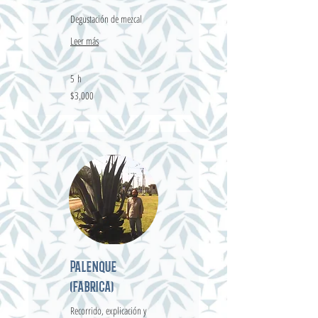
Degustación de mezcal
Leer más
5 h
3,000
$3,000
pesos
mexicanos
Palenque
(fabrica)
Recorrido, explicación y